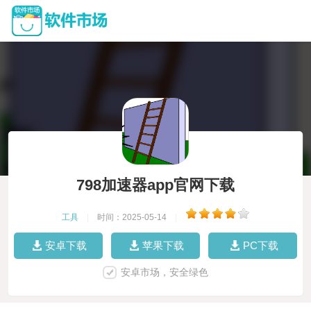
798加速器app官网下载
工具
|
时间：2025-05-14
|
安卓下载
苹果下载
PC下载
安卓市场，安全绿色