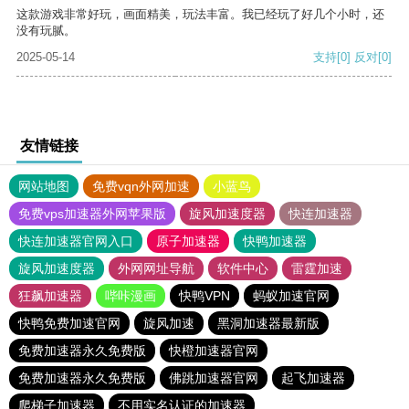
这款游戏非常好玩，画面精美，玩法丰富。我已经玩了好几个小时，还
没有玩腻。
2025-05-14
支持
[0]
反对
[0]
友情链接
网站地图
免费vqn外网加速
小蓝鸟
免费vps加速器外网苹果版
旋风加速度器
快连加速器
快连加速器官网入口
原子加速器
快鸭加速器
旋风加速度器
外网网址导航
软件中心
雷霆加速
狂飙加速器
哔咔漫画
快鸭VPN
蚂蚁加速官网
快鸭免费加速官网
旋风加速
黑洞加速器最新版
免费加速器永久免费版
快橙加速器官网
免费加速器永久免费版
佛跳加速器官网
起飞加速器
爬梯子加速器
不用实名认证的加速器