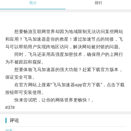
简介
排行
想要畅游互联网世界却因为地域限制无法访问某些网站
和应用？飞马加速器是你的救星！通过加速节点的转接，飞
马可以帮助用户实现跨地区访问，解决网站被封锁的问题。
同时，飞马还采用高强度加密技术，确保用户的上网行
为不被跟踪和窥探。
想要体验飞马加速器的强大功能？赶紧下载官方版本，
保证安全可靠。
在官方网站上搜索“飞马加速器app官方下载”，点击下载
按钮即可安装使用。
快来尝试吧，让你的网络世界更畅快！。
#37#
评论
游客