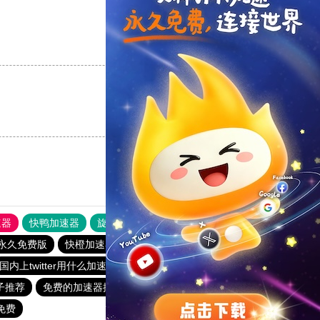
支持
[0]
反对
[0]
支持
[0]
反对
[0]
速器
快鸭加速器
旋风加速度器
外网网址导航
软件中心
永久免费版
快橙加速器官网
免费加速器永久免费版
国内上twitter用什么加速器
海鸥加速器下载
小黄鸭vp加速
梯子推荐
免费的加速器推荐
旋风加速下载
免费