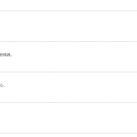
区的线路。
心。