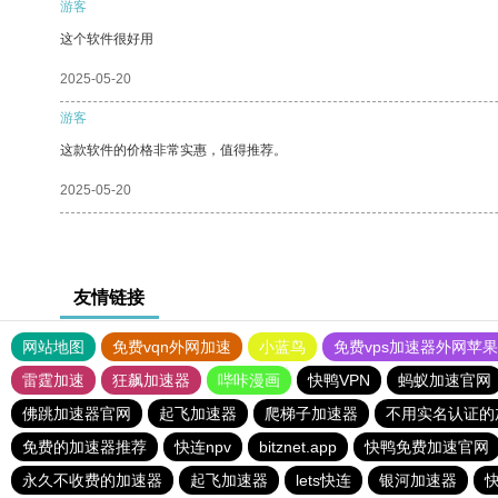
游客
这个软件很好用
2025-05-20
游客
这款软件的价格非常实惠，值得推荐。
2025-05-20
友情链接
网站地图
免费vqn外网加速
小蓝鸟
免费vps加速器外网苹
雷霆加速
狂飙加速器
哔咔漫画
快鸭VPN
蚂蚁加速官网
佛跳加速器官网
起飞加速器
爬梯子加速器
不用实名认证的
免费的加速器推荐
快连npv
bitznet.app
快鸭免费加速官网
永久不收费的加速器
起飞加速器
lets快连
银河加速器