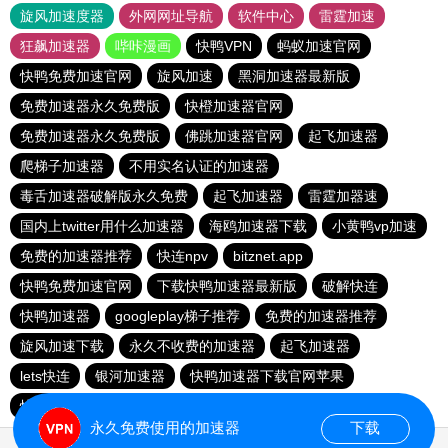
旋风加速度器
外网网址导航
软件中心
雷霆加速
狂飙加速器
哔咔漫画
快鸭VPN
蚂蚁加速官网
快鸭免费加速官网
旋风加速
黑洞加速器最新版
免费加速器永久免费版
快橙加速器官网
免费加速器永久免费版
佛跳加速器官网
起飞加速器
爬梯子加速器
不用实名认证的加速器
毒舌加速器破解版永久免费
起飞加速器
雷霆加器速
国内上twitter用什么加速器
海鸥加速器下载
小黄鸭vp加速
免费的加速器推荐
快连npv
bitznet.app
快鸭免费加速官网
下载快鸭加速器最新版
破解快连
快鸭加速器
googleplay梯子推荐
免费的加速器推荐
旋风加速下载
永久不收费的加速器
起飞加速器
lets快连
银河加速器
快鸭加速器下载官网苹果
快鸭vp加速器
安易加速器
国外加速器免费
永久免费使用的加速器
下载