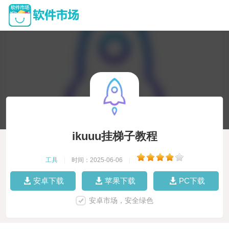
ikuuu挂梯子教程
工具
|
时间：2025-06-06
|
安卓下载
苹果下载
PC下载
安卓市场，安全绿色