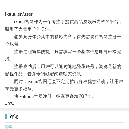
ikuuu.en/user
ikuuu官网作为一个专注于提供高品质娱乐内容的平台，
吸引了大量用户的关注。
想要充分体验其中的精彩内容，首先需要在官网注册一
个账号。
注册过程简单便捷，只需填写一些基本信息即可轻松完
成。
注册成功后，用户可以随时随地登录账号，浏览最新的
影视作品、音乐专辑或者阅读独家资讯。
同时，ikuuu官网还会不定期推出各种优惠活动，让用户
享受更多福利。
快来ikuuu官网注册，畅享更多精彩吧！。
#37#
评论
游客