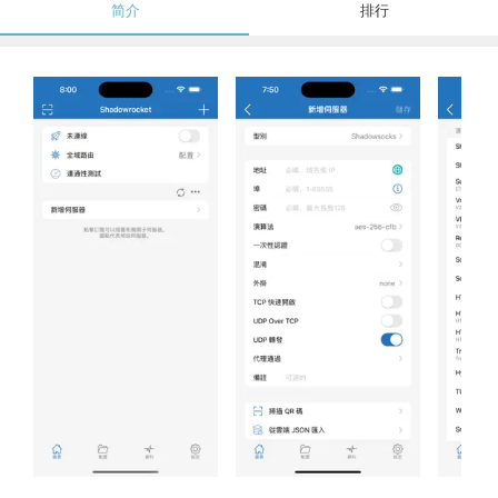
简介
排行