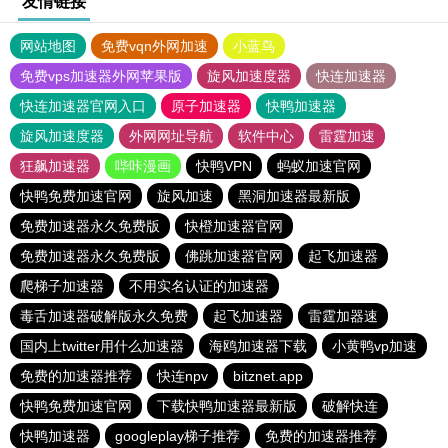
友情链接
网站地图
免费vqn外网加速
小蓝鸟
免费vps加速器外网苹果版
旋风加速度器
快连加速器
快连加速器官网入口
原子加速器
快鸭加速器
旋风加速度器
外网网址导航
软件中心
雷霆加速
狂飙加速器
哔咔漫画
快鸭VPN
蚂蚁加速官网
快鸭免费加速官网
旋风加速
黑洞加速器最新版
免费加速器永久免费版
快橙加速器官网
免费加速器永久免费版
佛跳加速器官网
起飞加速器
爬梯子加速器
不用实名认证的加速器
毒舌加速器破解版永久免费
起飞加速器
雷霆加器速
国内上twitter用什么加速器
海鸥加速器下载
小黄鸭vp加速
免费的加速器推荐
快连npv
bitznet.app
快鸭免费加速官网
下载快鸭加速器最新版
破解快连
快鸭加速器
googleplay梯子推荐
免费的加速器推荐