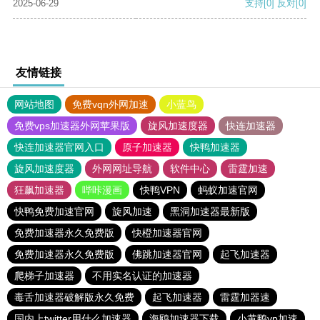
2025-06-29
支持
[0]
反对
[0]
友情链接
网站地图
免费vqn外网加速
小蓝鸟
免费vps加速器外网苹果版
旋风加速度器
快连加速器
快连加速器官网入口
原子加速器
快鸭加速器
旋风加速度器
外网网址导航
软件中心
雷霆加速
狂飙加速器
哔咔漫画
快鸭VPN
蚂蚁加速官网
快鸭免费加速官网
旋风加速
黑洞加速器最新版
免费加速器永久免费版
快橙加速器官网
免费加速器永久免费版
佛跳加速器官网
起飞加速器
爬梯子加速器
不用实名认证的加速器
毒舌加速器破解版永久免费
起飞加速器
雷霆加器速
国内上twitter用什么加速器
海鸥加速器下载
小黄鸭vp加速