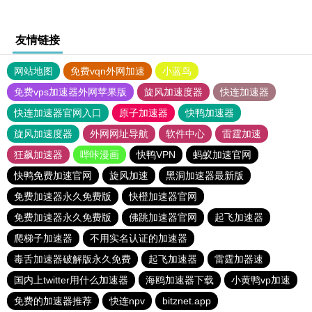
友情链接
网站地图
免费vqn外网加速
小蓝鸟
免费vps加速器外网苹果版
旋风加速度器
快连加速器
快连加速器官网入口
原子加速器
快鸭加速器
旋风加速度器
外网网址导航
软件中心
雷霆加速
狂飙加速器
哔咔漫画
快鸭VPN
蚂蚁加速官网
快鸭免费加速官网
旋风加速
黑洞加速器最新版
免费加速器永久免费版
快橙加速器官网
免费加速器永久免费版
佛跳加速器官网
起飞加速器
爬梯子加速器
不用实名认证的加速器
毒舌加速器破解版永久免费
起飞加速器
雷霆加器速
国内上twitter用什么加速器
海鸥加速器下载
小黄鸭vp加速
免费的加速器推荐
快连npv
bitznet.app