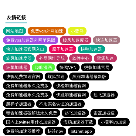
友情链接
网站地图
免费vqn外网加速
小蓝鸟
免费vps加速器外网苹果版
旋风加速度器
快连加速器
快连加速器官网入口
原子加速器
快鸭加速器
旋风加速度器
外网网址导航
软件中心
雷霆加速
狂飙加速器
哔咔漫画
快鸭VPN
蚂蚁加速官网
快鸭免费加速官网
旋风加速
黑洞加速器最新版
免费加速器永久免费版
快橙加速器官网
免费加速器永久免费版
佛跳加速器官网
起飞加速器
爬梯子加速器
不用实名认证的加速器
毒舌加速器破解版永久免费
起飞加速器
雷霆加器速
国内上twitter用什么加速器
海鸥加速器下载
小黄鸭vp加速
免费的加速器推荐
快连npv
bitznet.app