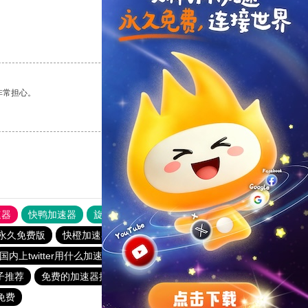
支持
[0]
反对
[0]
非常担心。
支持
[0]
反对
[0]
速器
快鸭加速器
旋风加速度器
外网网址导航
软件中心
永久免费版
快橙加速器官网
免费加速器永久免费版
国内上twitter用什么加速器
海鸥加速器下载
小黄鸭vp加速
梯子推荐
免费的加速器推荐
旋风加速下载
免费