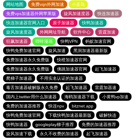
网站地图
免费vqn外网加速
小蓝鸟
免费vps加速器外网苹果版
旋风加速度器
快连加速器
快连加速器官网入口
原子加速器
快鸭加速器
旋风加速度器
外网网址导航
软件中心
雷霆加速
狂飙加速器
哔咔漫画
快鸭VPN
蚂蚁加速官网
快鸭免费加速官网
旋风加速
黑洞加速器最新版
免费加速器永久免费版
快橙加速器官网
免费加速器永久免费版
佛跳加速器官网
起飞加速器
爬梯子加速器
不用实名认证的加速器
毒舌加速器破解版永久免费
起飞加速器
雷霆加器速
国内上twitter用什么加速器
海鸥加速器下载
小黄鸭vp加速
免费的加速器推荐
快连npv
bitznet.app
快鸭免费加速官网
下载快鸭加速器最新版
破解快连
快鸭加速器
googleplay梯子推荐
免费的加速器推荐
旋风加速下载
永久不收费的加速器
起飞加速器