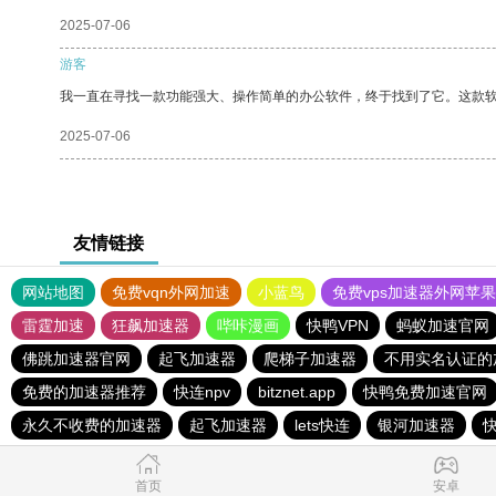
2025-07-06
游客
我一直在寻找一款功能强大、操作简单的办公软件，终于找到了它。这款
2025-07-06
友情链接
网站地图
免费vqn外网加速
小蓝鸟
免费vps加速器外网苹
雷霆加速
狂飙加速器
哔咔漫画
快鸭VPN
蚂蚁加速官网
佛跳加速器官网
起飞加速器
爬梯子加速器
不用实名认证的
免费的加速器推荐
快连npv
bitznet.app
快鸭免费加速官网
永久不收费的加速器
起飞加速器
lets快连
银河加速器
首页
安卓