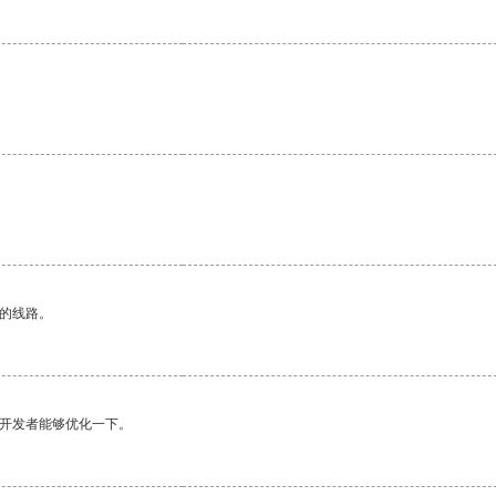
。
区的线路。
望开发者能够优化一下。